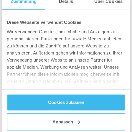
Größe zu groß. Ein Kunde bemerkte, dass das Material nach
Zustimmung
Details
Über Cookies
(Tab
Rezensionen
208
Fragen
zwei Wochen Pilling zeigte.
aufgeklappt)
(Tab
eingeklappt)
(Wird
Filter
Rezension schreiben
Diese Webseite verwendet Cookies
in
einem
Wir verwenden Cookies, um Inhalte und Anzeigen zu
neuen
Fenste
Suche
personalisieren, Funktionen für soziale Medien anbieten
geöffne
Bewertungen
zu können und die Zugriffe auf unsere Website zu
suchen
analysieren. Außerdem geben wir Informationen zu Ihrer
Verwendung unserer Website an unsere Partner für
Bewertung
soziale Medien, Werbung und Analysen weiter. Unsere
Ratings
Partner führen diese Informationen möglicherweise mit
1 stars
weiteren Daten zusammen, die Sie ihnen bereitgestellt
2 stars
haben oder die sie im Rahmen Ihrer Nutzung der Dienste
gesammelt haben.
3 stars
Cookies zulassen
4 stars
Datenschutz
- und
Cookie-Richtlinien
5 stars
Anpassen