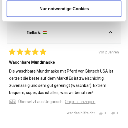
Nur notwendige Cookies
Sortieren
Wird geladen...
208 Rezensionen
Etelka A.
Vor 2 Jahren
Mit
5
Waschbare Mundmaske
von
5
Die waschbare Mundmaske mit Pferd von Biotech USA ist
Sternen
bewertet
derzeit die beste auf dem Markt! Es ist zweischichtig,
zuverlässig und sehr gut gereinigt (waschbar). Extrem
bequem, super, das ist alles, was wir benutzen!
Übersetzt aus Ungarisch
Original anzeigen
Ja,
Nein,
0
0
War das hilfreich?
diese
Personen
diese
Person
Rezension
stimmten
Rezensi
stimmt