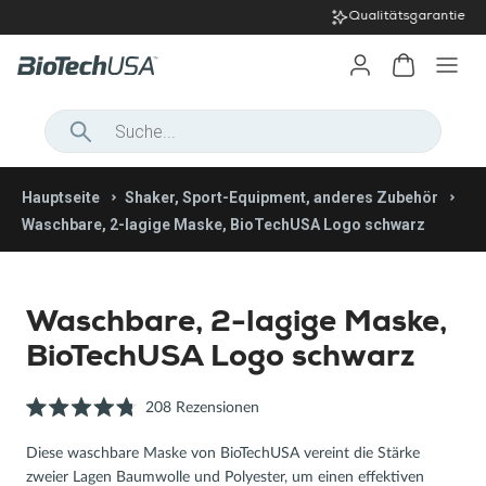
Qualitätsgarantie
Onlineshop Startseite
Hauptseite
Shaker, Sport-Equipment, anderes Zubehör
Waschbare, 2-lagige Maske, BioTechUSA Logo schwarz
Tägliche Vitalität
Onlineshop Startseite
Proteine
Vitamine &
Körperformung
DAMEN
Gewichtskontrolle
Mineralstoffe
Waschbare, 2-lagige Maske,
Vitamine aus
Vitalität und Leistung
Kollagen
Aminosäuren
BioTechUSA Logo schwarz
biologischen
Beauty-
bekleidung
T-Shirts &
quellen
Für
Essen und Snacks
Ballaststoffe
Produkte
Backzutaten &
Tanktops
Natürliche &
Ausdauersportler
Klicken
208
Rezensionen
angebote
Pulver
Gelenknahrung
Pullover
pflanzliche
Mit
Aktionsprodukte
Neuheiten
Sie,
Kreatin
Aktuelle
Riegel
4.8
Extrakte
Neue Produkte
Diese waschbare Maske von BioTechUSA vereint die Stärke
um
von
Pulse-
Angebote
Sport-BHs
Proteinaufstriche
Muskelaufbau
5
Vorteils-
Ziele
zweier Lagen Baumwolle und Polyester, um einen effektiven
zu
Shaker,
Kollektion