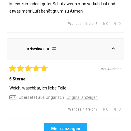
5
Ist ein zumindest guter Schutz wenn man verkühlt ist und
Sternen
bewertet
etwas mehr Luft benötigt um zu Atmen.
Ja,
Nein,
0
0
War das hilfreich?
diese
Personen
diese
Person
Rezension
stimmten
Rezensi
stimmt
von
mit
von
mit
Robert
Ja
Robert
Nein
Krisztina T. B.
P.
P.
war
war
hilfreich.
nicht
hilfreich
Vor 4 Jahren
Mit
5
5 Sterne
von
5
Weich, waschbar, ich liebe Teile.
Sternen
bewertet
Übersetzt aus Ungarisch
Original anzeigen
Ja,
Nein,
0
0
War das hilfreich?
diese
Personen
diese
Person
Rezension
stimmten
Rezensi
stimmt
Wird geladen...
von
mit
von
mit
Mehr anzeigen