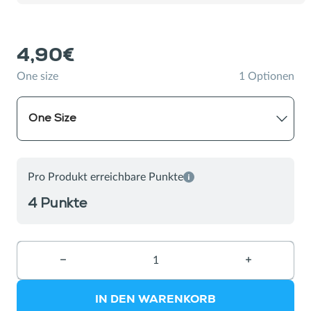
Dosen
4,90€
One size
1 Optionen
One Size
Pro Produkt erreichbare Punkte
4 Punkte
−
Ein
+
Ein
Produkt
Produkt
entfernen
hinzufügen
IN DEN WARENKORB