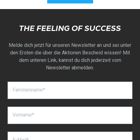
Krisztina
Ja
Krisztin
Nein
T.
T.
B.
B.
war
war
hilfreich.
nicht
THE FEELING OF SUCCESS
hilfreich
Melde dich jetzt für unseren Newsletter an und sei unter
den Ersten die über die Aktionen Bescheid wissen! Mit
dem unteren Link, kannst du dich jederzeit vom
Newsletter abmelden.
Familienname*
Vorname*
E-Mail*