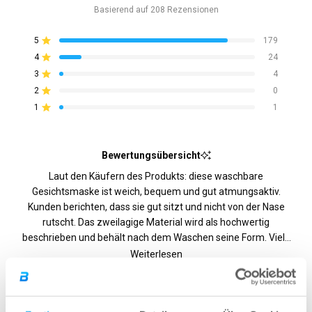
Basierend auf 208 Rezensionen
4.8
von
5
179
Mit von 5 Sternen bewertet
5
4
24
Mit von 5 Sternen bewertet
Sternen
3
4
Mit von 5 Sternen bewertet
5-
4-
3-
2-
1-
Sterne-
Sterne-
Sterne-
Sterne-
Sterne-
2
0
Mit von 5 Sternen bewertet
bewertet
Bewertungen
Bewertungen
Bewertungen
Bewertungen
Bewertungen
insgesamt:
insgesamt:
insgesamt:
insgesamt:
insgesamt:
1
1
Mit von 5 Sternen bewertet
179
24
4
0
1
Bewertungsübersicht
Laut den Käufern des Produkts: diese waschbare
Gesichtsmaske ist weich, bequem und gut atmungsaktiv.
Kunden berichten, dass sie gut sitzt und nicht von der Nase
rutscht. Das zweilagige Material wird als hochwertig
beschrieben und behält nach dem Waschen seine Form. Viele
schätzen, dass sie leicht zu reinigen ist und keine
Weiterlesen
Nasenverstärkung hat, was das Tragen mit Brille erleichtert.
Einige erwähnen, dass die Bänder nicht verstellbar sind und bei
manchen zu lang oder zu fest sitzen. Wenige Nutzer finden die