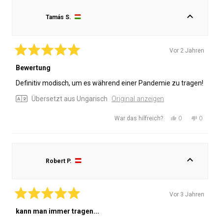
von
mit
von
mit
Etelka
Ja
Etelka
Nein
Tamás S.
A.
A.
war
war
hilfreich.
nicht
hilfreich
Vor 2 Jahren
Mit
5
Bewertung
von
5
Definitiv modisch, um es während einer Pandemie zu tragen!
Sternen
bewertet
Übersetzt aus Ungarisch
Original anzeigen
Ja,
Nein,
0
0
War das hilfreich?
diese
Personen
diese
Person
Rezension
stimmten
Rezensi
stimmt
von
mit
von
mit
Tamás
Ja
Tamás
Nein
Robert P.
S.
S.
war
war
hilfreich.
nicht
hilfreich
Vor 3 Jahren
Mit
5
kann man immer tragen...
von