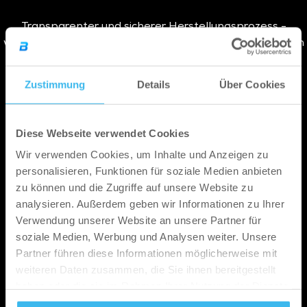
Transparenter und sicherer Herstellungsprozess -
wir führen jährlich
230.000+
Laboruntersuchungen durch
Zustimmung
Details
Über Cookies
Zuverlässige Qualität
Diese Webseite verwendet Cookies
Wir verwenden Cookies, um Inhalte und Anzeigen zu
personalisieren, Funktionen für soziale Medien anbieten
- basierend auf fast
250.000
Kundenbewertungen
zu können und die Zugriffe auf unsere Website zu
analysieren. Außerdem geben wir Informationen zu Ihrer
Verwendung unserer Website an unsere Partner für
soziale Medien, Werbung und Analysen weiter. Unsere
Partner führen diese Informationen möglicherweise mit
Unsere Sportler
weiteren Daten zusammen, die Sie ihnen bereitgestellt
Wir inspirieren weltweit zu Spitzenleistungen
haben oder die sie im Rahmen Ihrer Nutzung der Dienste
gesammelt haben.