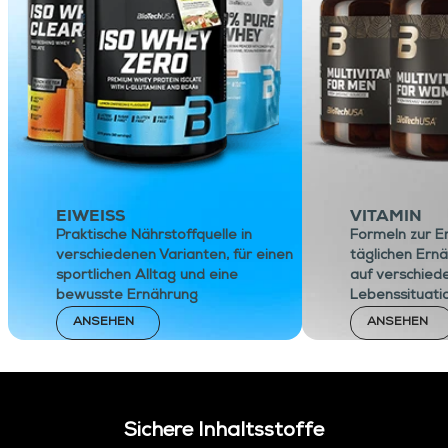
EIWEISS
VITAMIN
Praktische Nährstoffquelle in
Formeln zur E
verschiedenen Varianten, für einen
täglichen Ern
sportlichen Alltag und eine
auf verschied
bewusste Ernährung
Lebenssituati
ANSEHEN
ANSEHEN
Sichere Inhaltsstoffe