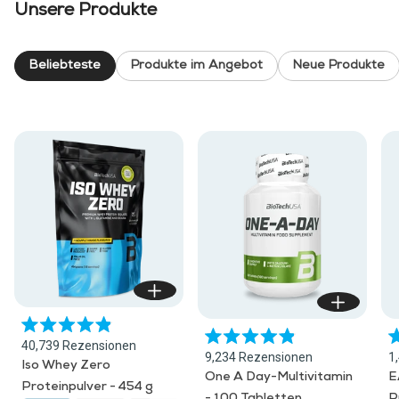
Dosen
Unsere Produkte
Beliebteste
Produkte im Angebot
Neue Produkte
Mit
40,739
Rezensionen
Mit
M
4.9
9,234
Rezensionen
1
4.9
4.
von
Iso Whey Zero
von
v
5
One A Day-Multivitamin
E
Proteinpulver - 454 g
5
5
Sternen
- 100 Tabletten
P